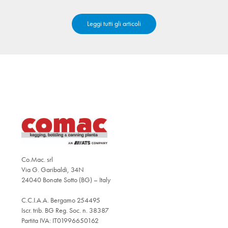
Leggi tutti gli articoli
Co.Mac. srl
Via G. Garibaldi, 34N
24040 Bonate Sotto (BG) – Italy
C.C.I.A.A. Bergamo 254495
Iscr. trib. BG Reg. Soc. n. 38387
Partita IVA: IT01996650162