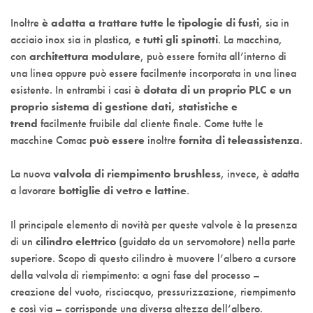
Inoltre
è adatta a trattare tutte le tipologie di fusti
, sia in
acciaio inox sia in plastica, e
tutti gli spinotti
. La macchina,
con
architettura modulare
, può essere fornita all’interno di
una linea oppure può essere facilmente incorporata in una linea
esistente. In entrambi i casi
è dotata di un proprio PLC e un
proprio sistema di gestione dati, statistiche e
trend
facilmente fruibile dal cliente finale. Come tutte le
macchine Comac
può essere
inoltre
fornita di teleassistenza
.
La nuova
valvola di riempimento brushless
, invece, è adatta
a lavorare
bottiglie di vetro e lattine
.
Il principale elemento di novità per queste valvole è la presenza
di un
cilindro elettrico
(guidato da un servomotore) nella parte
superiore. Scopo di questo cilindro è muovere l’albero a cursore
della valvola di riempimento: a ogni fase del processo –
creazione del vuoto, risciacquo, pressurizzazione, riempimento
e così via – corrisponde una diversa altezza dell’albero.