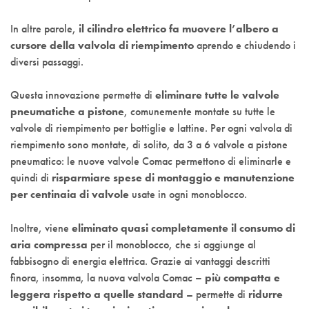
In altre parole,
il cilindro elettrico fa muovere l’albero a
cursore della valvola di riempimento
aprendo e chiudendo i
diversi passaggi.
Questa innovazione permette di
eliminare tutte le valvole
pneumatiche a pistone
, comunemente montate su tutte le
valvole di riempimento per bottiglie e lattine. Per ogni valvola di
riempimento sono montate, di solito, da 3 a 6 valvole a pistone
pneumatico: le nuove valvole Comac permettono di eliminarle e
quindi di
risparmiare spese di montaggio e manutenzione
per centinaia di valvole
usate in ogni monoblocco.
Inoltre, viene
eliminato quasi completamente il consumo di
aria compressa
per il monoblocco, che si aggiunge al
fabbisogno di energia elettrica. Grazie ai vantaggi descritti
finora, insomma, la nuova valvola Comac
– più compatta e
leggera rispetto a quelle standard
– permette di
ridurre